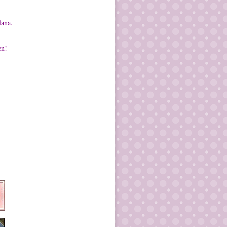
lana.
en!