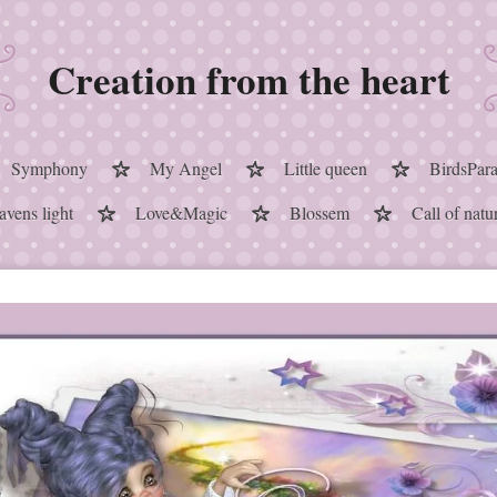
Creation from the heart
Symphony
My Angel
Little queen
BirdsPara
vens light
Love&Magic
Blossem
Call of natu