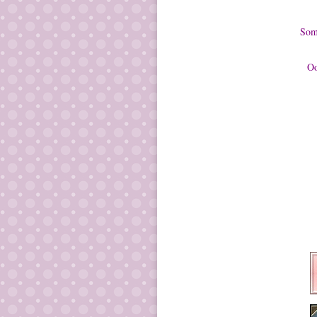
Somm
Oo