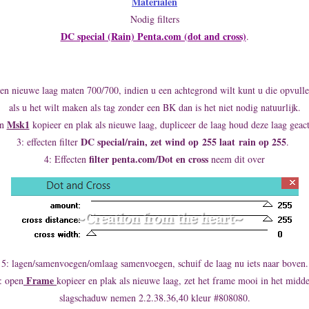
Materialen
Nodig filters
DC special (Rain) Penta.com (dot and cross)
.
en nieuwe laag maten 700/700, indien u een achtegrond wilt kunt u die opvull
als u het wilt maken als tag zonder een BK dan is het niet nodig natuurlijk.
Msk1
en
kopieer en plak als nieuwe laag, dupliceer de laag houd deze laag geact
DC special/rain, zet wind op 255 laat rain op 255
3: effecten filter
.
filter penta.com/Dot en cross
4: Effecten
neem dit over
5: lagen/samenvoegen/omlaag samenvoegen, schuif de laag nu iets naar boven.
Frame
: open
kopieer en plak als nieuwe laag, zet het frame mooi in het midd
slagschaduw nemen 2.2.38.36,40 kleur #808080.