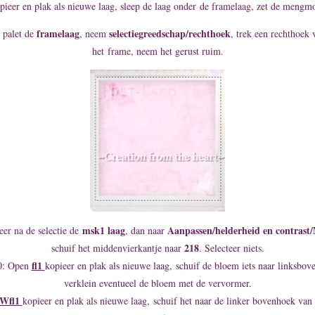
ieer en plak als nieuwe laag, sleep de laag onder de framelaag, zet de meng
framelaag
selectiegreedschap/rechthoek
n palet de
, neem
, trek een rechthoek 
het frame, neem het gerust ruim.
msk1 laag
Aanpassen/helderheid en contrast/
veer na de selectie de
, dan naar
218
schuif het middenvierkantje naar
. Selecteer niets.
fl1
0: Open
kopieer en plak als nieuwe laag, schuif de bloem iets naar linksbov
verklein eventueel de bloem met de vervormer.
Wfl1
kopieer en plak als nieuwe laag, schuif het naar de linker bovenhoek van