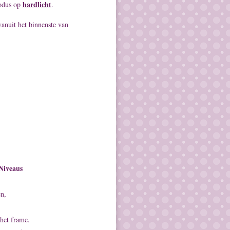
hardlicht
modus op
.
vanuit het binnenste van
Niveaus
en,
 het frame.