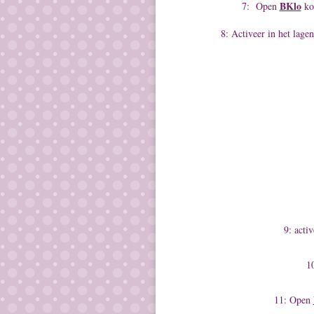
BKlo
7: Open
kop
8: Activeer in het lage
9: acti
1
11: Open