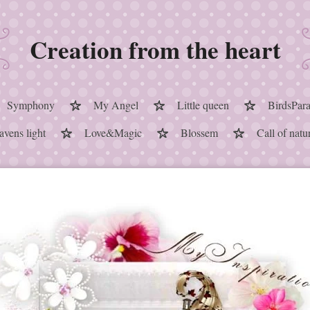
Creation from the heart
Symphony
My Angel
Little queen
BirdsPara
vens light
Love&Magic
Blossem
Call of natu