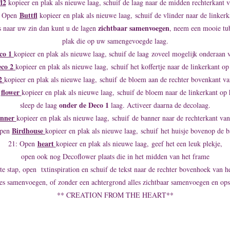
l2
kopieer en plak als nieuwe laag, schuif de laag naar de midden rechterkant v
Buttfl
: Open
kopieer en plak als nieuwe laag, schuif de vlinder naar de linkerk
zichtbaar samenvoegen
es naar uw zin dan kunt u de lagen
, neem een mooie tub
plak die op uw samengevoegde laag.
co 1
kopieer en plak als nieuwe laag, schuif de laag zoveel mogelijk onderaan 
eco 2
kopieer en plak als nieuwe laag, schuif het koffertje naar de linkerkant o
l2
kopieer en plak als nieuwe laag, schuif de bloem aan de rechter bovenkant va
flower
n
kopieer en plak als nieuwe laag, schuif de bloem naar de linkerkant op 
onder de Deco 1
sleep de laag
laag. Activeer daarna de decolaag.
nner
kopieer en plak als nieuwe laag, schuif de banner naar de rechterkant van
Birdhouse
Open
kopieer en plak als nieuwe laag, schuif het huisje bovenop de b
heart
21: Open
kopieer en plak als nieuwe laag, geef het een leuk plekje,
open ook nog Decoflower plaats die in het midden van het frame
ste stap, open txtinspiration en schuif de tekst naar de rechter bovenhoek van h
es samenvoegen, of zonder een achtergrond alles zichtbaar samenvoegen en ops
** CREATION FROM THE HEART**