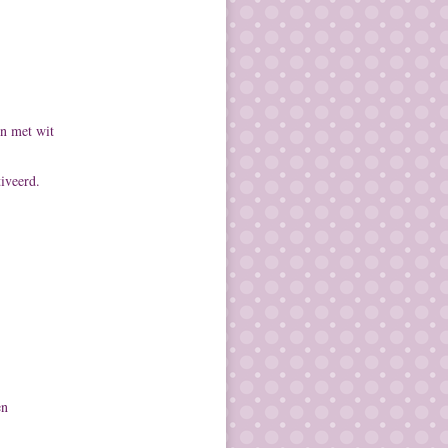
en met wit
iveerd.
en