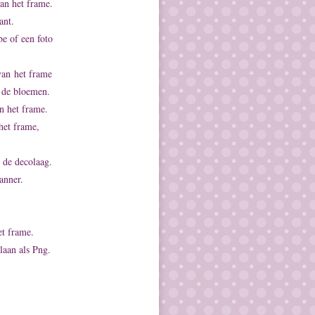
an het frame.
ant.
e of een foto
van het frame
p de bloemen.
n het frame.
het frame,
 de decolaag.
anner.
et frame.
laan als Png.