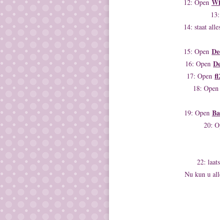
Wf
12: Open
13
14: staat all
De
15: Open
D
16: Open
f
17: Open
18: Ope
Ba
19: Open
20: 
22: laat
Nu kun u all