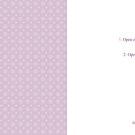
!: Open e
2: Op
6