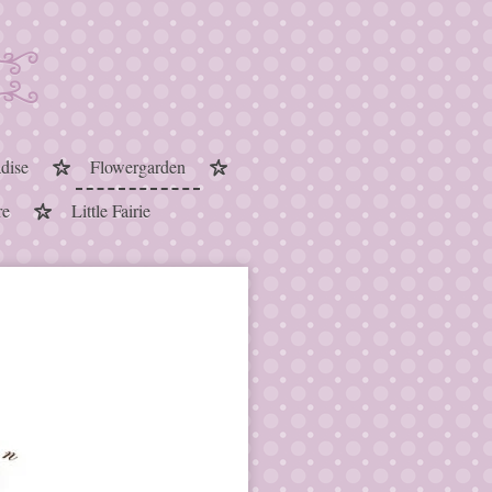
dise
Flowergarden
re
Little Fairie